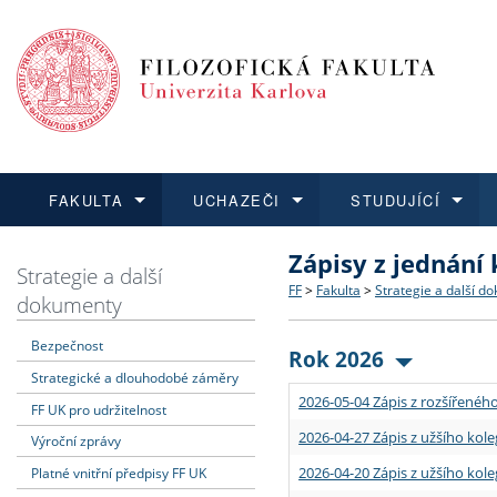
FAKULTA
UCHAZEČI
STUDUJÍCÍ
Zápisy z jednání
FAKULTA
UCHAZEČI
STUDUJÍCÍ
VĚDA A VÝZKUM
ZAHRANIČÍ
Struktura a historie
Co studovat a jak se přihlá
Bakalářské a magisterské
O vědě a výzkumu na FF
Aktuální nabídky a výběrov
Strategie a další
FF
>
Fakulta
>
Strategie a další d
dokumenty
Dozvědět se více
Podat přihlášku
Dozvědět se více
Dozvědět se více
Dozvědět se více
Strategie a další dokumen
Učitelské studijní program
Doktorské studium
Akademické kvalifikace
Vyjíždějící studenti
Bezpečnost
Rok 2026
Strategické a dlouhodobé záměry
Podpora a benefity pro z
Informace k průběhu přijím
Rigorózní řízení
Granty a projekty
Přijíždějící studenti
2026-05-04 Zápis z rozšířeného
FF UK pro udržitelnost
Absolventi fakulty
Vyjíždějící zaměstnanci
2026-04-27 Zápis z užšího kole
Výroční zprávy
2026-04-20 Zápis z užšího kole
Platné vnitřní předpisy FF UK
Fakultní školy FF UK