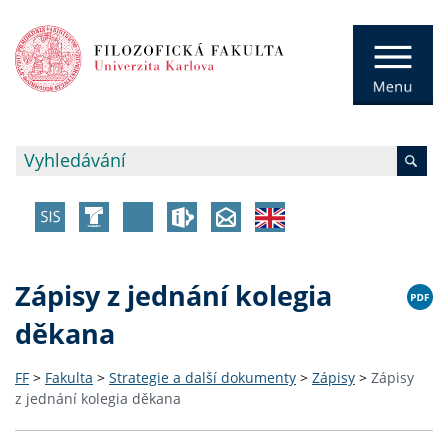
Zápisy z jednání kolegia
děkana
FF
>
Fakulta
>
Strategie a další dokumenty
>
Zápisy
>
Zápisy
z jednání kolegia děkana