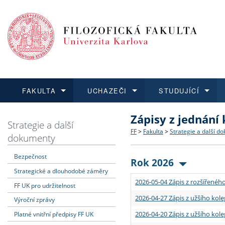
FAKULTA
UCHAZEČI
STUDUJÍCÍ
Zápisy z jednání
FAKULTA
UCHAZEČI
STUDUJÍCÍ
VĚDA A VÝZKUM
ZAHRANIČÍ
Struktura a historie
Co studovat a jak se přihlá
Bakalářské a magisterské
O vědě a výzkumu na FF
Aktuální nabídky a výběrov
Strategie a další
FF
>
Fakulta
>
Strategie a další d
dokumenty
Dozvědět se více
Podat přihlášku
Dozvědět se více
Dozvědět se více
Dozvědět se více
Strategie a další dokumen
Učitelské studijní program
Doktorské studium
Akademické kvalifikace
Vyjíždějící studenti
Bezpečnost
Rok 2026
Strategické a dlouhodobé záměry
Podpora a benefity pro z
Informace k průběhu přijím
Rigorózní řízení
Granty a projekty
Přijíždějící studenti
2026-05-04 Zápis z rozšířeného
FF UK pro udržitelnost
Absolventi fakulty
Vyjíždějící zaměstnanci
2026-04-27 Zápis z užšího kole
Výroční zprávy
2026-04-20 Zápis z užšího kole
Platné vnitřní předpisy FF UK
Fakultní školy FF UK