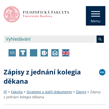
Zápisy z jednání kolegia
děkana
FF
>
Fakulta
>
Strategie a další dokumenty
>
Zápisy
>
Zápisy
z jednání kolegia děkana