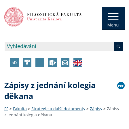
Zápisy z jednání kolegia
děkana
FF
>
Fakulta
>
Strategie a další dokumenty
>
Zápisy
>
Zápisy
z jednání kolegia děkana