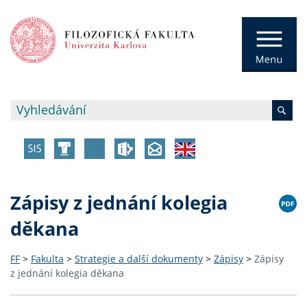
Zápisy z jednání kolegia
děkana
FF
>
Fakulta
>
Strategie a další dokumenty
>
Zápisy
>
Zápisy
z jednání kolegia děkana