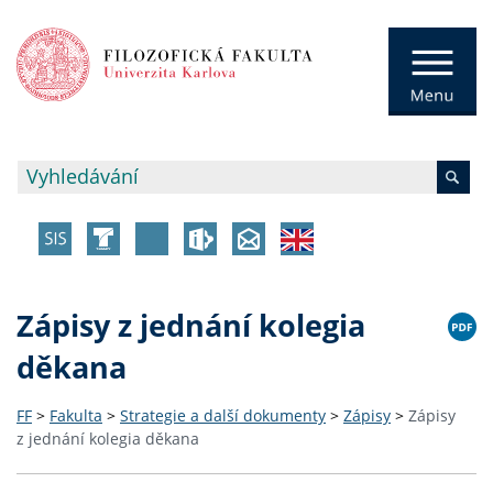
Zápisy z jednání kolegia
děkana
FF
>
Fakulta
>
Strategie a další dokumenty
>
Zápisy
>
Zápisy
z jednání kolegia děkana