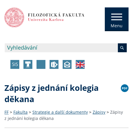
Zápisy z jednání kolegia
děkana
FF
>
Fakulta
>
Strategie a další dokumenty
>
Zápisy
>
Zápisy
z jednání kolegia děkana