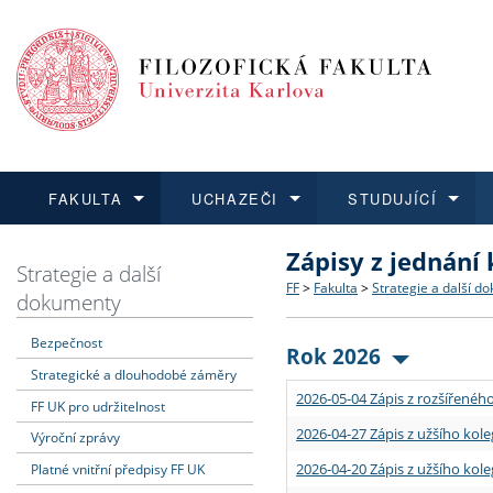
FAKULTA
UCHAZEČI
STUDUJÍCÍ
Zápisy z jednání
FAKULTA
UCHAZEČI
STUDUJÍCÍ
VĚDA A VÝZKUM
ZAHRANIČÍ
Struktura a historie
Co studovat a jak se přihlá
Bakalářské a magisterské
O vědě a výzkumu na FF
Aktuální nabídky a výběrov
Strategie a další
FF
>
Fakulta
>
Strategie a další d
dokumenty
Dozvědět se více
Podat přihlášku
Dozvědět se více
Dozvědět se více
Dozvědět se více
Strategie a další dokumen
Učitelské studijní program
Doktorské studium
Akademické kvalifikace
Vyjíždějící studenti
Bezpečnost
Rok 2026
Strategické a dlouhodobé záměry
Podpora a benefity pro z
Informace k průběhu přijí
Rigorózní řízení
Granty a projekty
Přijíždějící studenti
2026-05-04 Zápis z rozšířeného
FF UK pro udržitelnost
Absolventi fakulty
Vyjíždějící zaměstnanci
2026-04-27 Zápis z užšího kole
Výroční zprávy
2026-04-20 Zápis z užšího kole
Platné vnitřní předpisy FF UK
Fakultní školy FF UK