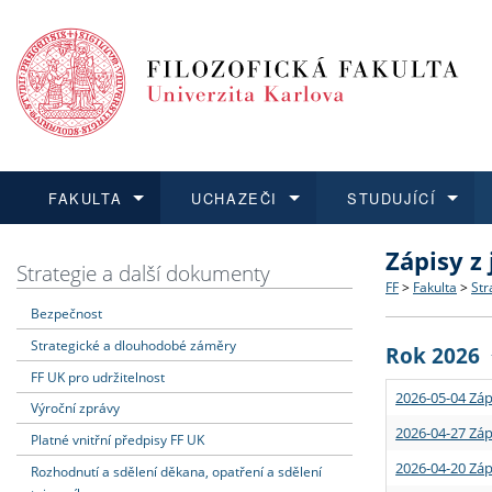
FAKULTA
UCHAZEČI
STUDUJÍCÍ
Zápisy z
FAKULTA
UCHAZEČI
STUDUJÍCÍ
VĚDA A VÝZKUM
ZAHRANIČÍ
Struktura a
Co studova
Bakalářsk
O vědě a 
Aktuální n
Strategie a další dokumenty
FF
>
Fakulta
>
Str
Bezpečnost
Dozvědět se více
Podat přihlášku
Dozvědět se více
Dozvědět se více
Dozvědět se více
Strategie 
Učitelské 
Doktorské
Akademické
Vyjíždějící
Strategické a dlouhodobé záměry
Rok 2026
Podpora a
Informace 
Rigorózní 
Granty a p
Přijíždějíc
FF UK pro udržitelnost
2026-05-04 Záp
Výroční zprávy
Absolventi
Vyjíždějíc
2026-04-27 Záp
Platné vnitřní předpisy FF UK
2026-04-20 Záp
Rozhodnutí a sdělení děkana, opatření a sdělení
Fakultní š