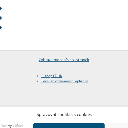
Zobrazit mobilní verzi stránek
E-shop FF UK
Face Up oznamovací aplikace
Spravovat souhlas s cookies
cílem vylepšení