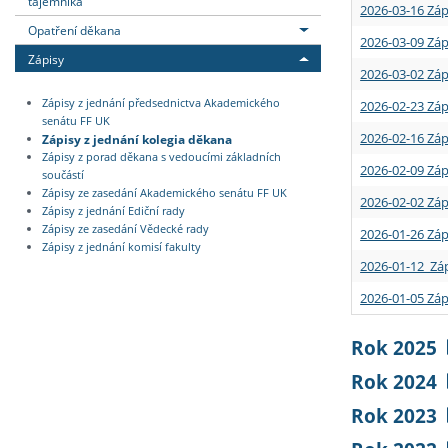
tajemníka
2026-03-16 Záp
Opatření děkana
2026-03-09 Záp
Zápisy
2026-03-02 Záp
Zápisy z jednání předsednictva Akademického
2026-02-23 Záp
senátu FF UK
2026-02-16 Záp
Zápisy z jednání kolegia děkana
Zápisy z porad děkana s vedoucími základních
2026-02-09 Záp
součástí
Zápisy ze zasedání Akademického senátu FF UK
2026-02-02 Záp
Zápisy z jednání Ediční rady
Zápisy ze zasedání Vědecké rady
2026-01-26 Záp
Zápisy z jednání komisí fakulty
2026-01-12 Záp
2026-01-05 Záp
Rok 2025
Rok 2024
Rok 2023