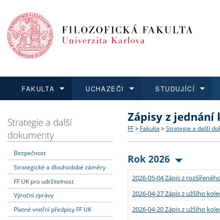
FAKULTA
UCHAZEČI
STUDUJÍCÍ
Zápisy z jednání
FAKULTA
UCHAZEČI
STUDUJÍCÍ
VĚDA A VÝZKUM
ZAHRANIČÍ
Struktura a historie
Co studovat a jak se přihlá
Bakalářské a magisterské
O vědě a výzkumu na FF
Aktuální nabídky a výběrov
Strategie a další
FF
>
Fakulta
>
Strategie a další d
dokumenty
Dozvědět se více
Podat přihlášku
Dozvědět se více
Dozvědět se více
Dozvědět se více
Strategie a další dokumen
Učitelské studijní program
Doktorské studium
Akademické kvalifikace
Vyjíždějící studenti
Bezpečnost
Rok 2026
Strategické a dlouhodobé záměry
Podpora a benefity pro z
Informace k průběhu přijím
Rigorózní řízení
Granty a projekty
Přijíždějící studenti
2026-05-04 Zápis z rozšířeného
FF UK pro udržitelnost
Absolventi fakulty
Vyjíždějící zaměstnanci
2026-04-27 Zápis z užšího kole
Výroční zprávy
2026-04-20 Zápis z užšího kole
Platné vnitřní předpisy FF UK
Fakultní školy FF UK