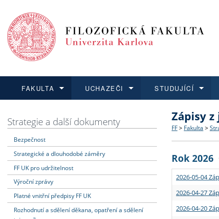
FAKULTA
UCHAZEČI
STUDUJÍCÍ
Zápisy z
FAKULTA
UCHAZEČI
STUDUJÍCÍ
VĚDA A VÝZKUM
ZAHRANIČÍ
Struktura a
Co studova
Bakalářsk
O vědě a 
Aktuální n
Strategie a další dokumenty
FF
>
Fakulta
>
Str
Bezpečnost
Dozvědět se více
Podat přihlášku
Dozvědět se více
Dozvědět se více
Dozvědět se více
Strategie 
Učitelské 
Doktorské
Akademické
Vyjíždějící
Strategické a dlouhodobé záměry
Rok 2026
Podpora a
Informace 
Rigorózní 
Granty a p
Přijíždějíc
FF UK pro udržitelnost
2026-05-04 Záp
Výroční zprávy
Absolventi
Vyjíždějíc
2026-04-27 Záp
Platné vnitřní předpisy FF UK
2026-04-20 Záp
Rozhodnutí a sdělení děkana, opatření a sdělení
Fakultní š