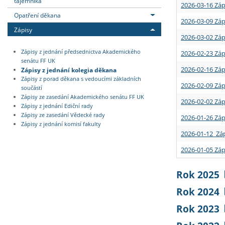
tajemníka
2026-03-16 Záp
Opatření děkana
2026-03-09 Záp
Zápisy
2026-03-02 Záp
Zápisy z jednání předsednictva Akademického
2026-02-23 Záp
senátu FF UK
2026-02-16 Záp
Zápisy z jednání kolegia děkana
Zápisy z porad děkana s vedoucími základních
2026-02-09 Záp
součástí
Zápisy ze zasedání Akademického senátu FF UK
2026-02-02 Záp
Zápisy z jednání Ediční rady
Zápisy ze zasedání Vědecké rady
2026-01-26 Záp
Zápisy z jednání komisí fakulty
2026-01-12 Záp
2026-01-05 Záp
Rok 2025
Rok 2024
Rok 2023