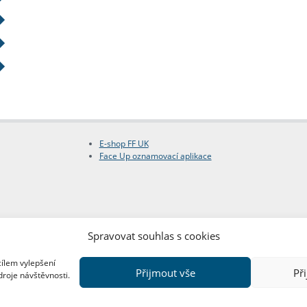
E-shop FF UK
Face Up oznamovací aplikace
Spravovat souhlas s cookies
cílem vylepšení
Přijmout vše
Př
droje návštěvnosti.
Copyright © FF UK 2026
Design:
Red Peppers