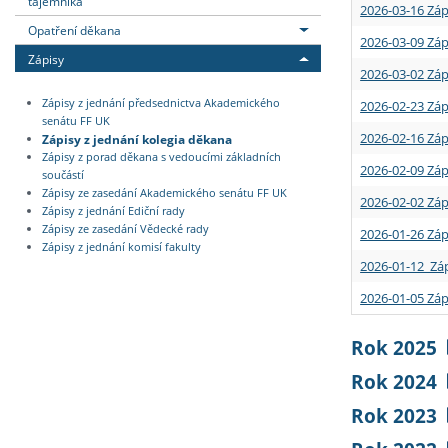
tajemníka
2026-03-16 Záp
Opatření děkana
2026-03-09 Záp
Zápisy
2026-03-02 Záp
Zápisy z jednání předsednictva Akademického
2026-02-23 Záp
senátu FF UK
2026-02-16 Záp
Zápisy z jednání kolegia děkana
Zápisy z porad děkana s vedoucími základních
2026-02-09 Záp
součástí
Zápisy ze zasedání Akademického senátu FF UK
2026-02-02 Záp
Zápisy z jednání Ediční rady
Zápisy ze zasedání Vědecké rady
2026-01-26 Záp
Zápisy z jednání komisí fakulty
2026-01-12 Záp
2026-01-05 Záp
Rok 2025
Rok 2024
Rok 2023