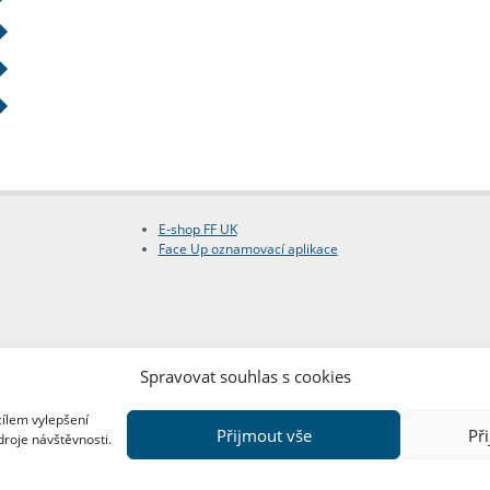
E-shop FF UK
Face Up oznamovací aplikace
Spravovat souhlas s cookies
cílem vylepšení
Přijmout vše
Př
droje návštěvnosti.
Copyright © FF UK 2026
Design:
Red Peppers