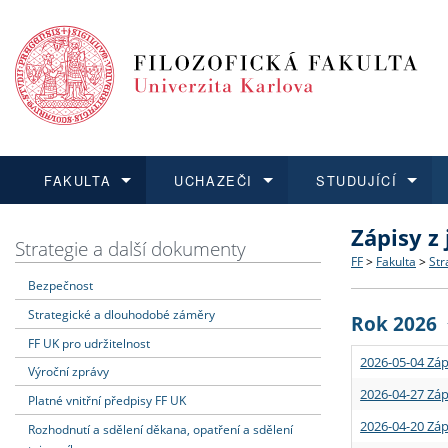
FAKULTA
UCHAZEČI
STUDUJÍCÍ
Zápisy z
FAKULTA
UCHAZEČI
STUDUJÍCÍ
VĚDA A VÝZKUM
ZAHRANIČÍ
Struktura a
Co studova
Bakalářsk
O vědě a 
Aktuální n
Strategie a další dokumenty
FF
>
Fakulta
>
Str
Bezpečnost
Dozvědět se více
Podat přihlášku
Dozvědět se více
Dozvědět se více
Dozvědět se více
Strategie 
Učitelské 
Doktorské
Akademické
Vyjíždějící
Strategické a dlouhodobé záměry
Rok 2026
Podpora a
Informace 
Rigorózní 
Granty a p
Přijíždějíc
FF UK pro udržitelnost
2026-05-04 Záp
Výroční zprávy
Absolventi
Vyjíždějíc
2026-04-27 Záp
Platné vnitřní předpisy FF UK
2026-04-20 Záp
Rozhodnutí a sdělení děkana, opatření a sdělení
Fakultní š