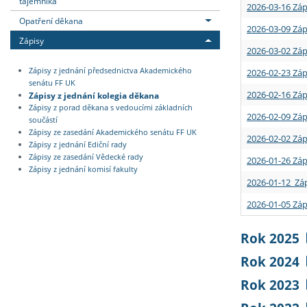
tajemníka
2026-03-16 Záp
Opatření děkana
2026-03-09 Záp
Zápisy
2026-03-02 Záp
Zápisy z jednání předsednictva Akademického
2026-02-23 Záp
senátu FF UK
2026-02-16 Záp
Zápisy z jednání kolegia děkana
Zápisy z porad děkana s vedoucími základních
2026-02-09 Záp
součástí
Zápisy ze zasedání Akademického senátu FF UK
2026-02-02 Záp
Zápisy z jednání Ediční rady
Zápisy ze zasedání Vědecké rady
2026-01-26 Záp
Zápisy z jednání komisí fakulty
2026-01-12 Záp
2026-01-05 Záp
Rok 2025
Rok 2024
Rok 2023