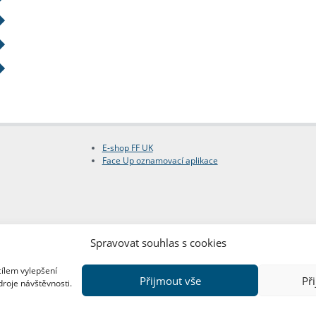
E-shop FF UK
Face Up oznamovací aplikace
Spravovat souhlas s cookies
cílem vylepšení
Přijmout vše
Př
droje návštěvnosti.
Copyright © FF UK 2026
Design:
Red Peppers