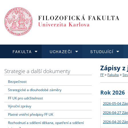
FAKULTA
UCHAZEČI
STUDUJÍCÍ
Zápisy z
FAKULTA
UCHAZEČI
STUDUJÍCÍ
VĚDA A VÝZKUM
ZAHRANIČÍ
Struktura a
Co studova
Bakalářsk
O vědě a 
Aktuální n
Strategie a další dokumenty
FF
>
Fakulta
>
Str
Bezpečnost
Dozvědět se více
Podat přihlášku
Dozvědět se více
Dozvědět se více
Dozvědět se více
Strategie 
Učitelské 
Doktorské
Akademické
Vyjíždějící
Strategické a dlouhodobé záměry
Rok 2026
Podpora a
Informace 
Rigorózní 
Granty a p
Přijíždějíc
FF UK pro udržitelnost
2026-05-04 Záp
Výroční zprávy
Absolventi
Vyjíždějíc
2026-04-27 Záp
Platné vnitřní předpisy FF UK
2026-04-20 Záp
Rozhodnutí a sdělení děkana, opatření a sdělení
Fakultní š