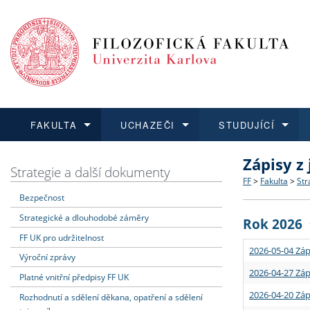
FAKULTA
UCHAZEČI
STUDUJÍCÍ
Zápisy z
FAKULTA
UCHAZEČI
STUDUJÍCÍ
VĚDA A VÝZKUM
ZAHRANIČÍ
Struktura a
Co studova
Bakalářsk
O vědě a 
Aktuální n
Strategie a další dokumenty
FF
>
Fakulta
>
Str
Bezpečnost
Dozvědět se více
Podat přihlášku
Dozvědět se více
Dozvědět se více
Dozvědět se více
Strategie 
Učitelské 
Doktorské
Akademické
Vyjíždějící
Strategické a dlouhodobé záměry
Rok 2026
Podpora a
Informace 
Rigorózní 
Granty a p
Přijíždějíc
FF UK pro udržitelnost
2026-05-04 Záp
Výroční zprávy
Absolventi
Vyjíždějíc
2026-04-27 Záp
Platné vnitřní předpisy FF UK
2026-04-20 Záp
Rozhodnutí a sdělení děkana, opatření a sdělení
Fakultní š