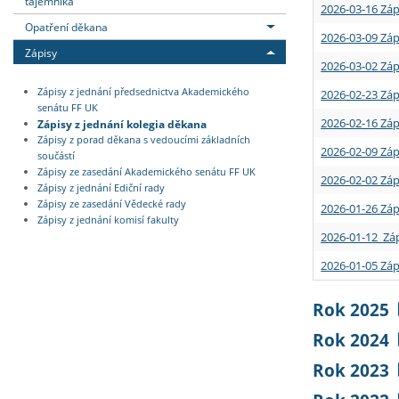
tajemníka
2026-03-16 Záp
Opatření děkana
2026-03-09 Záp
Zápisy
2026-03-02 Záp
Zápisy z jednání předsednictva Akademického
2026-02-23 Záp
senátu FF UK
2026-02-16 Záp
Zápisy z jednání kolegia děkana
Zápisy z porad děkana s vedoucími základních
2026-02-09 Záp
součástí
Zápisy ze zasedání Akademického senátu FF UK
2026-02-02 Záp
Zápisy z jednání Ediční rady
Zápisy ze zasedání Vědecké rady
2026-01-26 Záp
Zápisy z jednání komisí fakulty
2026-01-12 Záp
2026-01-05 Záp
Rok 2025
Rok 2024
Rok 2023