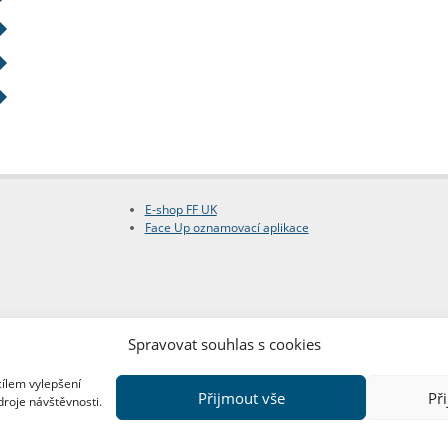
E-shop FF UK
Face Up oznamovací aplikace
Spravovat souhlas s cookies
cílem vylepšení
Přijmout vše
Př
droje návštěvnosti.
Copyright © FF UK 2026
Design:
Red Peppers