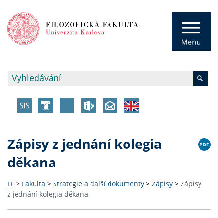
Zápisy z jednání kolegia
děkana
FF
>
Fakulta
>
Strategie a další dokumenty
>
Zápisy
>
Zápisy
z jednání kolegia děkana