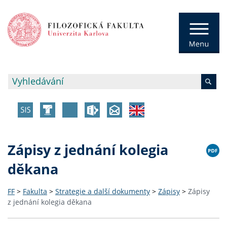
Zápisy z jednání kolegia
děkana
FF
>
Fakulta
>
Strategie a další dokumenty
>
Zápisy
>
Zápisy
z jednání kolegia děkana