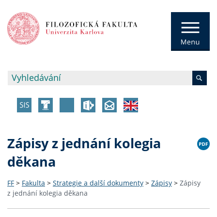
Zápisy z jednání kolegia
děkana
FF
>
Fakulta
>
Strategie a další dokumenty
>
Zápisy
>
Zápisy
z jednání kolegia děkana