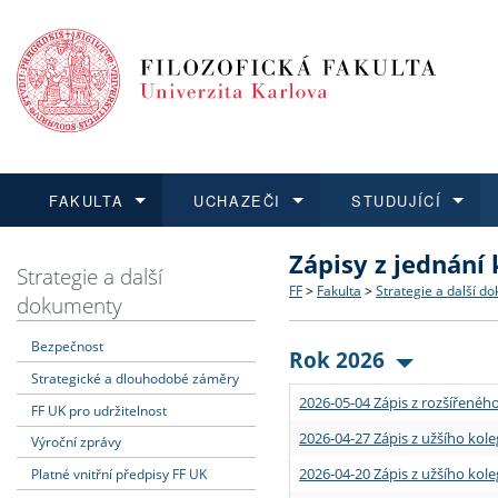
FAKULTA
UCHAZEČI
STUDUJÍCÍ
Zápisy z jednání
FAKULTA
UCHAZEČI
STUDUJÍCÍ
VĚDA A VÝZKUM
ZAHRANIČÍ
Struktura a historie
Co studovat a jak se přihlá
Bakalářské a magisterské
O vědě a výzkumu na FF
Aktuální nabídky a výběrov
Strategie a další
FF
>
Fakulta
>
Strategie a další d
dokumenty
Dozvědět se více
Podat přihlášku
Dozvědět se více
Dozvědět se více
Dozvědět se více
Strategie a další dokumen
Učitelské studijní program
Doktorské studium
Akademické kvalifikace
Vyjíždějící studenti
Bezpečnost
Rok 2026
Strategické a dlouhodobé záměry
Podpora a benefity pro z
Informace k průběhu přijím
Rigorózní řízení
Granty a projekty
Přijíždějící studenti
2026-05-04 Zápis z rozšířeného
FF UK pro udržitelnost
Absolventi fakulty
Vyjíždějící zaměstnanci
2026-04-27 Zápis z užšího kole
Výroční zprávy
2026-04-20 Zápis z užšího kole
Platné vnitřní předpisy FF UK
Fakultní školy FF UK