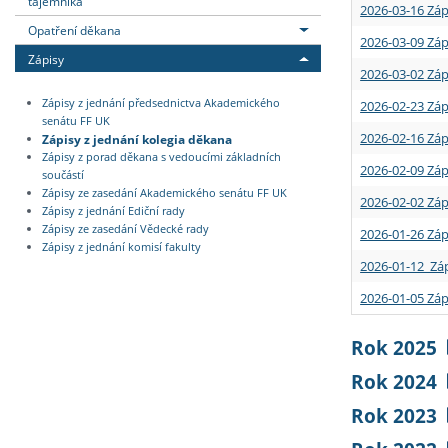
tajemníka
2026-03-16 Záp
Opatření děkana
2026-03-09 Záp
Zápisy
2026-03-02 Záp
Zápisy z jednání předsednictva Akademického
2026-02-23 Záp
senátu FF UK
2026-02-16 Záp
Zápisy z jednání kolegia děkana
Zápisy z porad děkana s vedoucími základních
2026-02-09 Záp
součástí
Zápisy ze zasedání Akademického senátu FF UK
2026-02-02 Záp
Zápisy z jednání Ediční rady
Zápisy ze zasedání Vědecké rady
2026-01-26 Záp
Zápisy z jednání komisí fakulty
2026-01-12 Záp
2026-01-05 Záp
Rok 2025
Rok 2024
Rok 2023