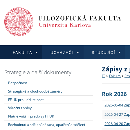
FAKULTA
UCHAZEČI
STUDUJÍCÍ
Zápisy z
FAKULTA
UCHAZEČI
STUDUJÍCÍ
VĚDA A VÝZKUM
ZAHRANIČÍ
Struktura a
Co studova
Bakalářsk
O vědě a 
Aktuální n
Strategie a další dokumenty
FF
>
Fakulta
>
Str
Bezpečnost
Dozvědět se více
Podat přihlášku
Dozvědět se více
Dozvědět se více
Dozvědět se více
Strategie 
Učitelské 
Doktorské
Akademické
Vyjíždějící
Strategické a dlouhodobé záměry
Rok 2026
Podpora a
Informace 
Rigorózní 
Granty a p
Přijíždějíc
FF UK pro udržitelnost
2026-05-04 Záp
Výroční zprávy
Absolventi
Vyjíždějíc
2026-04-27 Záp
Platné vnitřní předpisy FF UK
2026-04-20 Záp
Rozhodnutí a sdělení děkana, opatření a sdělení
Fakultní š