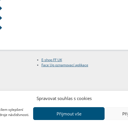
E-shop FF UK
Face Up oznamovací aplikace
Spravovat souhlas s cookies
cílem vylepšení
Přijmout vše
Př
droje návštěvnosti.
Copyright © FF UK 2026
Design:
Red Peppers