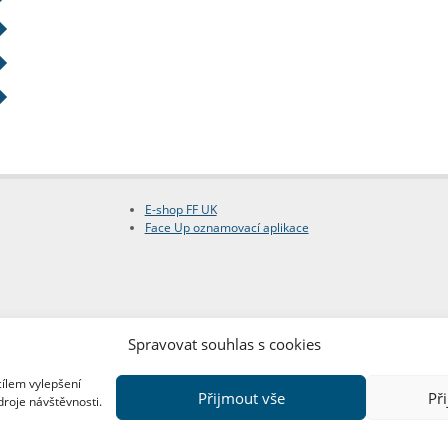
E-shop FF UK
Face Up oznamovací aplikace
Spravovat souhlas s cookies
cílem vylepšení
Přijmout vše
Př
droje návštěvnosti.
Copyright © FF UK 2026
Design:
Red Peppers