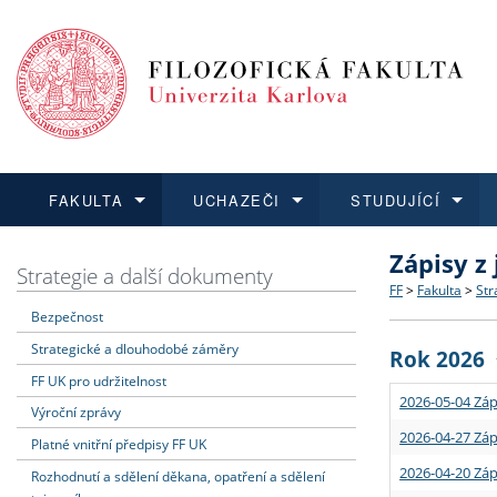
FAKULTA
UCHAZEČI
STUDUJÍCÍ
Zápisy z
FAKULTA
UCHAZEČI
STUDUJÍCÍ
VĚDA A VÝZKUM
ZAHRANIČÍ
Struktura a
Co studova
Bakalářsk
O vědě a 
Aktuální n
Strategie a další dokumenty
FF
>
Fakulta
>
Str
Bezpečnost
Dozvědět se více
Podat přihlášku
Dozvědět se více
Dozvědět se více
Dozvědět se více
Strategie 
Učitelské 
Doktorské
Akademické
Vyjíždějící
Strategické a dlouhodobé záměry
Rok 2026
Podpora a
Informace 
Rigorózní 
Granty a p
Přijíždějíc
FF UK pro udržitelnost
2026-05-04 Záp
Výroční zprávy
Absolventi
Vyjíždějíc
2026-04-27 Záp
Platné vnitřní předpisy FF UK
2026-04-20 Záp
Rozhodnutí a sdělení děkana, opatření a sdělení
Fakultní š