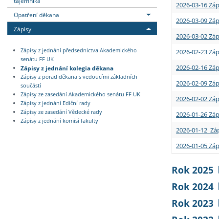
tajemníka
2026-03-16 Záp
Opatření děkana
2026-03-09 Záp
Zápisy
2026-03-02 Záp
Zápisy z jednání předsednictva Akademického
2026-02-23 Záp
senátu FF UK
2026-02-16 Záp
Zápisy z jednání kolegia děkana
Zápisy z porad děkana s vedoucími základních
2026-02-09 Záp
součástí
Zápisy ze zasedání Akademického senátu FF UK
2026-02-02 Záp
Zápisy z jednání Ediční rady
Zápisy ze zasedání Vědecké rady
2026-01-26 Záp
Zápisy z jednání komisí fakulty
2026-01-12 Záp
2026-01-05 Záp
Rok 2025
Rok 2024
Rok 2023