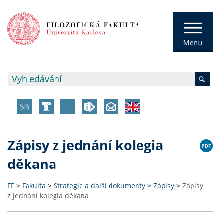
Zápisy z jednání kolegia
děkana
FF
>
Fakulta
>
Strategie a další dokumenty
>
Zápisy
>
Zápisy
z jednání kolegia děkana