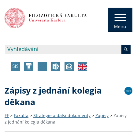
Zápisy z jednání kolegia
děkana
FF
>
Fakulta
>
Strategie a další dokumenty
>
Zápisy
>
Zápisy
z jednání kolegia děkana