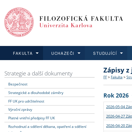
FAKULTA
UCHAZEČI
STUDUJÍCÍ
Zápisy z
FAKULTA
UCHAZEČI
STUDUJÍCÍ
VĚDA A VÝZKUM
ZAHRANIČÍ
Struktura a
Co studova
Bakalářsk
O vědě a 
Aktuální n
Strategie a další dokumenty
FF
>
Fakulta
>
Str
Bezpečnost
Dozvědět se více
Podat přihlášku
Dozvědět se více
Dozvědět se více
Dozvědět se více
Strategie 
Učitelské 
Doktorské
Akademické
Vyjíždějící
Strategické a dlouhodobé záměry
Rok 2026
Podpora a
Informace 
Rigorózní 
Granty a p
Přijíždějíc
FF UK pro udržitelnost
2026-05-04 Záp
Výroční zprávy
Absolventi
Vyjíždějíc
2026-04-27 Záp
Platné vnitřní předpisy FF UK
2026-04-20 Záp
Rozhodnutí a sdělení děkana, opatření a sdělení
Fakultní š