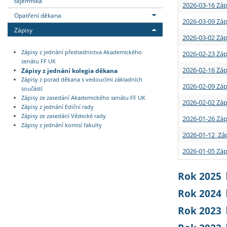
tajemníka
2026-03-16 Záp
Opatření děkana
2026-03-09 Záp
Zápisy
2026-03-02 Záp
Zápisy z jednání předsednictva Akademického
2026-02-23 Záp
senátu FF UK
2026-02-16 Záp
Zápisy z jednání kolegia děkana
Zápisy z porad děkana s vedoucími základních
2026-02-09 Záp
součástí
Zápisy ze zasedání Akademického senátu FF UK
2026-02-02 Záp
Zápisy z jednání Ediční rady
Zápisy ze zasedání Vědecké rady
2026-01-26 Záp
Zápisy z jednání komisí fakulty
2026-01-12 Záp
2026-01-05 Záp
Rok 2025
Rok 2024
Rok 2023