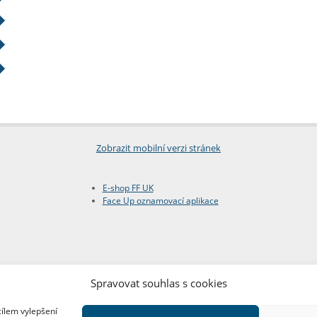
Zobrazit mobilní verzi stránek
E-shop FF UK
Face Up oznamovací aplikace
Spravovat souhlas s cookies
cílem vylepšení