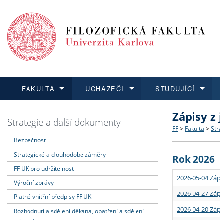
FAKULTA
UCHAZEČI
STUDUJÍCÍ
Zápisy z
FAKULTA
UCHAZEČI
STUDUJÍCÍ
VĚDA A VÝZKUM
ZAHRANIČÍ
Struktura a
Co studova
Bakalářsk
O vědě a 
Aktuální n
Strategie a další dokumenty
FF
>
Fakulta
>
Str
Bezpečnost
Dozvědět se více
Podat přihlášku
Dozvědět se více
Dozvědět se více
Dozvědět se více
Strategie 
Učitelské 
Doktorské
Akademické
Vyjíždějící
Strategické a dlouhodobé záměry
Rok 2026
Podpora a
Informace 
Rigorózní 
Granty a p
Přijíždějíc
FF UK pro udržitelnost
2026-05-04 Záp
Výroční zprávy
Absolventi
Vyjíždějíc
2026-04-27 Záp
Platné vnitřní předpisy FF UK
2026-04-20 Záp
Rozhodnutí a sdělení děkana, opatření a sdělení
Fakultní š