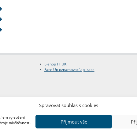
E-shop FF UK
Face Up oznamovací aplikace
Spravovat souhlas s cookies
cílem vylepšení
Přijmout vše
Př
droje návštěvnosti.
Copyright © FF UK 2026
Design:
Red Peppers