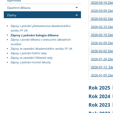
tajemníka
2026-03-16 Záp
Opatření děkana
2026-03-09 Záp
Zápisy
2026-03-02 Záp
Zápisy z jednání předsednictva Akademického
2026-02-23 Záp
senátu FF UK
2026-02-16 Záp
Zápisy z jednání kolegia děkana
Zápisy z porad děkana s vedoucími základních
2026-02-09 Záp
součástí
Zápisy ze zasedání Akademického senátu FF UK
2026-02-02 Záp
Zápisy z jednání Ediční rady
Zápisy ze zasedání Vědecké rady
2026-01-26 Záp
Zápisy z jednání komisí fakulty
2026-01-12 Záp
2026-01-05 Záp
Rok 2025
Rok 2024
Rok 2023