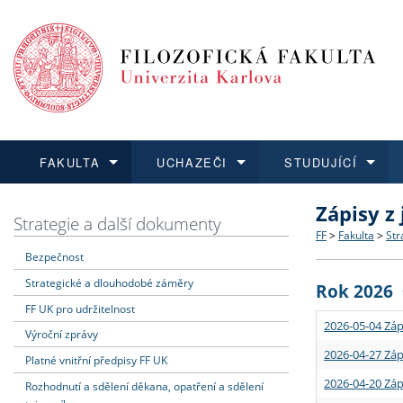
FAKULTA
UCHAZEČI
STUDUJÍCÍ
Zápisy z
FAKULTA
UCHAZEČI
STUDUJÍCÍ
VĚDA A VÝZKUM
ZAHRANIČÍ
Struktura a
Co studova
Bakalářsk
O vědě a 
Aktuální n
Strategie a další dokumenty
FF
>
Fakulta
>
Str
Bezpečnost
Dozvědět se více
Podat přihlášku
Dozvědět se více
Dozvědět se více
Dozvědět se více
Strategie 
Učitelské 
Doktorské
Akademické
Vyjíždějící
Strategické a dlouhodobé záměry
Rok 2026
Podpora a
Informace 
Rigorózní 
Granty a p
Přijíždějíc
FF UK pro udržitelnost
2026-05-04 Záp
Výroční zprávy
Absolventi
Vyjíždějíc
2026-04-27 Záp
Platné vnitřní předpisy FF UK
2026-04-20 Záp
Rozhodnutí a sdělení děkana, opatření a sdělení
Fakultní š