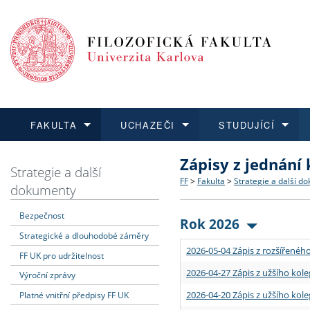
FAKULTA
UCHAZEČI
STUDUJÍCÍ
Zápisy z jednání
FAKULTA
UCHAZEČI
STUDUJÍCÍ
VĚDA A VÝZKUM
ZAHRANIČÍ
Struktura a historie
Co studovat a jak se přihlá
Bakalářské a magisterské
O vědě a výzkumu na FF
Aktuální nabídky a výběrov
Strategie a další
FF
>
Fakulta
>
Strategie a další d
dokumenty
Dozvědět se více
Podat přihlášku
Dozvědět se více
Dozvědět se více
Dozvědět se více
Strategie a další dokumen
Učitelské studijní program
Doktorské studium
Akademické kvalifikace
Vyjíždějící studenti
Bezpečnost
Rok 2026
Strategické a dlouhodobé záměry
Podpora a benefity pro z
Informace k průběhu přijím
Rigorózní řízení
Granty a projekty
Přijíždějící studenti
2026-05-04 Zápis z rozšířeného
FF UK pro udržitelnost
Absolventi fakulty
Vyjíždějící zaměstnanci
2026-04-27 Zápis z užšího kole
Výroční zprávy
2026-04-20 Zápis z užšího kole
Platné vnitřní předpisy FF UK
Fakultní školy FF UK