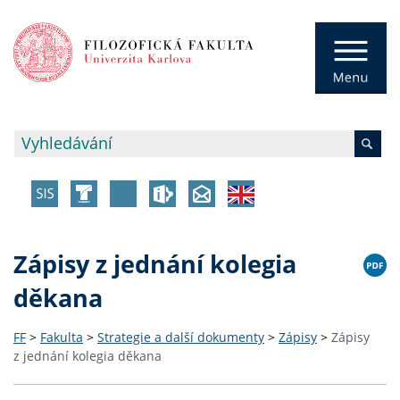
Zápisy z jednání kolegia
děkana
FF
>
Fakulta
>
Strategie a další dokumenty
>
Zápisy
>
Zápisy
z jednání kolegia děkana