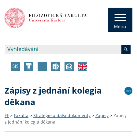
Zápisy z jednání kolegia
děkana
FF
>
Fakulta
>
Strategie a další dokumenty
>
Zápisy
>
Zápisy
z jednání kolegia děkana