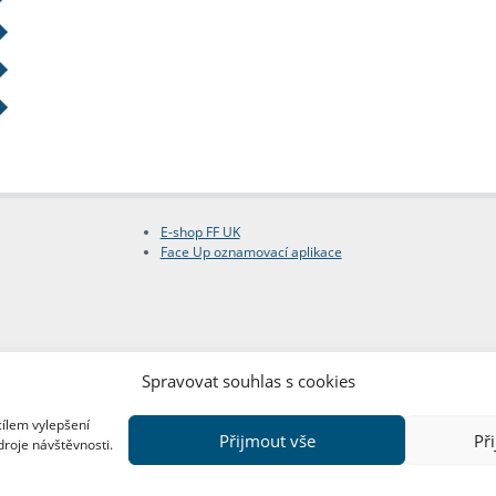
E-shop FF UK
Face Up oznamovací aplikace
Spravovat souhlas s cookies
cílem vylepšení
Přijmout vše
Př
droje návštěvnosti.
Copyright © FF UK 2026
Design:
Red Peppers