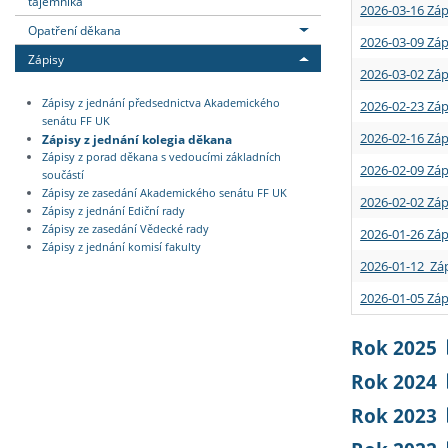
tajemníka
2026-03-16 Záp
Opatření děkana
2026-03-09 Záp
Zápisy
2026-03-02 Záp
Zápisy z jednání předsednictva Akademického
2026-02-23 Záp
senátu FF UK
2026-02-16 Záp
Zápisy z jednání kolegia děkana
Zápisy z porad děkana s vedoucími základních
2026-02-09 Záp
součástí
Zápisy ze zasedání Akademického senátu FF UK
2026-02-02 Záp
Zápisy z jednání Ediční rady
Zápisy ze zasedání Vědecké rady
2026-01-26 Záp
Zápisy z jednání komisí fakulty
2026-01-12 Záp
2026-01-05 Záp
Rok 2025
Rok 2024
Rok 2023