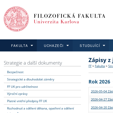
FAKULTA
UCHAZEČI
STUDUJÍCÍ
Zápisy z
FAKULTA
UCHAZEČI
STUDUJÍCÍ
VĚDA A VÝZKUM
ZAHRANIČÍ
Struktura a
Co studova
Bakalářsk
O vědě a 
Aktuální n
Strategie a další dokumenty
FF
>
Fakulta
>
Str
Bezpečnost
Dozvědět se více
Podat přihlášku
Dozvědět se více
Dozvědět se více
Dozvědět se více
Strategie 
Učitelské 
Doktorské
Akademické
Vyjíždějící
Strategické a dlouhodobé záměry
Rok 2026
Podpora a
Informace 
Rigorózní 
Granty a p
Přijíždějíc
FF UK pro udržitelnost
2026-05-04 Záp
Výroční zprávy
Absolventi
Vyjíždějíc
2026-04-27 Záp
Platné vnitřní předpisy FF UK
2026-04-20 Záp
Rozhodnutí a sdělení děkana, opatření a sdělení
Fakultní š