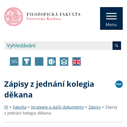
Zápisy z jednání kolegia
děkana
FF
>
Fakulta
>
Strategie a další dokumenty
>
Zápisy
>
Zápisy
z jednání kolegia děkana