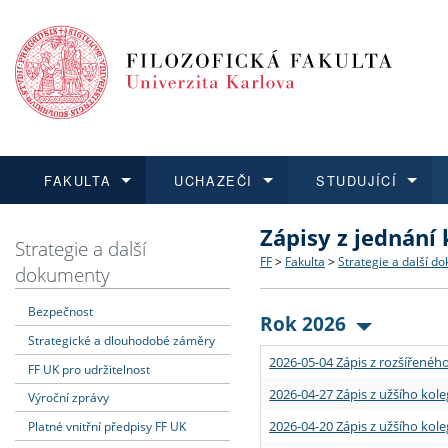
FAKULTA
UCHAZEČI
STUDUJÍCÍ
Zápisy z jednání
FAKULTA
UCHAZEČI
STUDUJÍCÍ
VĚDA A VÝZKUM
ZAHRANIČÍ
Struktura a historie
Co studovat a jak se přihlá
Bakalářské a magisterské
O vědě a výzkumu na FF
Aktuální nabídky a výběrov
Strategie a další
FF
>
Fakulta
>
Strategie a další d
dokumenty
Dozvědět se více
Podat přihlášku
Dozvědět se více
Dozvědět se více
Dozvědět se více
Strategie a další dokumen
Učitelské studijní program
Doktorské studium
Akademické kvalifikace
Vyjíždějící studenti
Bezpečnost
Rok 2026
Strategické a dlouhodobé záměry
Podpora a benefity pro z
Informace k průběhu přijím
Rigorózní řízení
Granty a projekty
Přijíždějící studenti
2026-05-04 Zápis z rozšířeného
FF UK pro udržitelnost
Absolventi fakulty
Vyjíždějící zaměstnanci
2026-04-27 Zápis z užšího kole
Výroční zprávy
2026-04-20 Zápis z užšího kole
Platné vnitřní předpisy FF UK
Fakultní školy FF UK