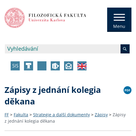
Zápisy z jednání kolegia
děkana
FF
>
Fakulta
>
Strategie a další dokumenty
>
Zápisy
>
Zápisy
z jednání kolegia děkana