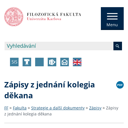
Zápisy z jednání kolegia
děkana
FF
>
Fakulta
>
Strategie a další dokumenty
>
Zápisy
>
Zápisy
z jednání kolegia děkana