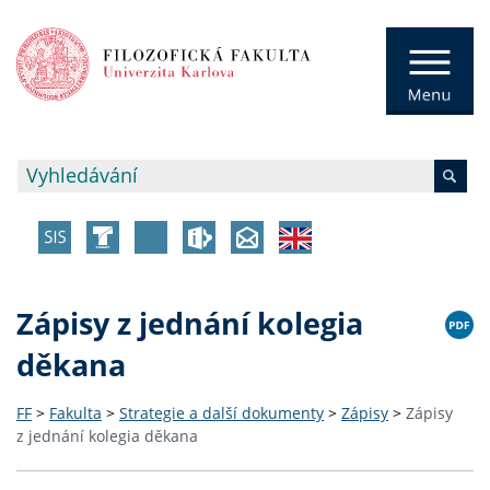
Zápisy z jednání kolegia
děkana
FF
>
Fakulta
>
Strategie a další dokumenty
>
Zápisy
>
Zápisy
z jednání kolegia děkana