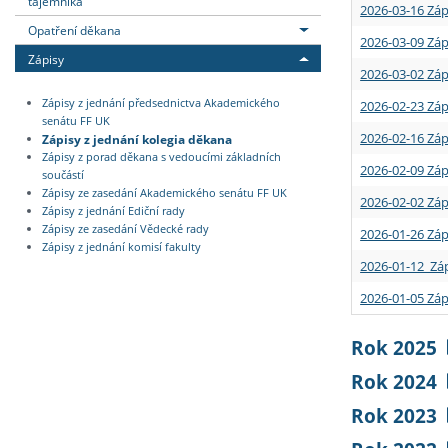
tajemníka
2026-03-16 Záp
Opatření děkana
2026-03-09 Záp
Zápisy
2026-03-02 Záp
Zápisy z jednání předsednictva Akademického
2026-02-23 Záp
senátu FF UK
2026-02-16 Záp
Zápisy z jednání kolegia děkana
Zápisy z porad děkana s vedoucími základních
2026-02-09 Záp
součástí
Zápisy ze zasedání Akademického senátu FF UK
2026-02-02 Záp
Zápisy z jednání Ediční rady
Zápisy ze zasedání Vědecké rady
2026-01-26 Záp
Zápisy z jednání komisí fakulty
2026-01-12 Záp
2026-01-05 Záp
Rok 2025
Rok 2024
Rok 2023