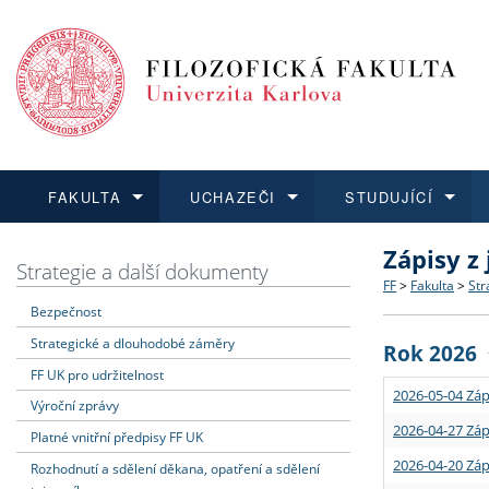
FAKULTA
UCHAZEČI
STUDUJÍCÍ
Zápisy z
FAKULTA
UCHAZEČI
STUDUJÍCÍ
VĚDA A VÝZKUM
ZAHRANIČÍ
Struktura a
Co studova
Bakalářsk
O vědě a 
Aktuální n
Strategie a další dokumenty
FF
>
Fakulta
>
Str
Bezpečnost
Dozvědět se více
Podat přihlášku
Dozvědět se více
Dozvědět se více
Dozvědět se více
Strategie 
Učitelské 
Doktorské
Akademické
Vyjíždějící
Strategické a dlouhodobé záměry
Rok 2026
Podpora a
Informace 
Rigorózní 
Granty a p
Přijíždějíc
FF UK pro udržitelnost
2026-05-04 Záp
Výroční zprávy
Absolventi
Vyjíždějíc
2026-04-27 Záp
Platné vnitřní předpisy FF UK
2026-04-20 Záp
Rozhodnutí a sdělení děkana, opatření a sdělení
Fakultní š