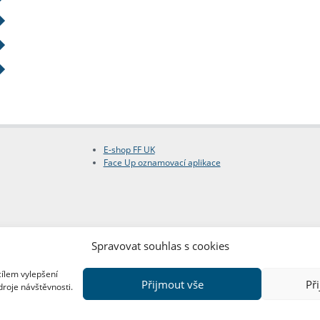
E-shop FF UK
Face Up oznamovací aplikace
Spravovat souhlas s cookies
cílem vylepšení
Přijmout vše
Př
droje návštěvnosti.
Copyright © FF UK 2026
Design:
Red Peppers