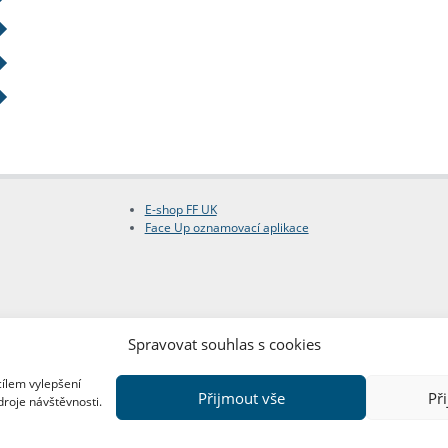
E-shop FF UK
Face Up oznamovací aplikace
Spravovat souhlas s cookies
cílem vylepšení
Přijmout vše
Př
droje návštěvnosti.
Copyright © FF UK 2026
Design:
Red Peppers