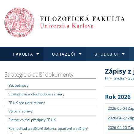
FAKULTA
UCHAZEČI
STUDUJÍCÍ
Zápisy z
FAKULTA
UCHAZEČI
STUDUJÍCÍ
VĚDA A VÝZKUM
ZAHRANIČÍ
Struktura a
Co studova
Bakalářsk
O vědě a 
Aktuální n
Strategie a další dokumenty
FF
>
Fakulta
>
Str
Bezpečnost
Dozvědět se více
Podat přihlášku
Dozvědět se více
Dozvědět se více
Dozvědět se více
Strategie 
Učitelské 
Doktorské
Akademické
Vyjíždějící
Strategické a dlouhodobé záměry
Rok 2026
Podpora a
Informace 
Rigorózní 
Granty a p
Přijíždějíc
FF UK pro udržitelnost
2026-05-04 Záp
Výroční zprávy
Absolventi
Vyjíždějíc
2026-04-27 Záp
Platné vnitřní předpisy FF UK
2026-04-20 Záp
Rozhodnutí a sdělení děkana, opatření a sdělení
Fakultní š