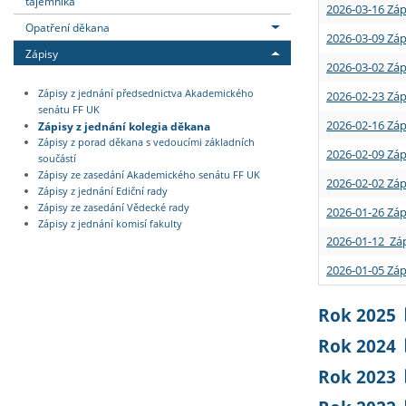
tajemníka
2026-03-16 Záp
Opatření děkana
2026-03-09 Záp
Zápisy
2026-03-02 Záp
Zápisy z jednání předsednictva Akademického
2026-02-23 Záp
senátu FF UK
2026-02-16 Záp
Zápisy z jednání kolegia děkana
Zápisy z porad děkana s vedoucími základních
2026-02-09 Záp
součástí
Zápisy ze zasedání Akademického senátu FF UK
2026-02-02 Záp
Zápisy z jednání Ediční rady
Zápisy ze zasedání Vědecké rady
2026-01-26 Záp
Zápisy z jednání komisí fakulty
2026-01-12 Záp
2026-01-05 Záp
Rok 2025
Rok 2024
Rok 2023