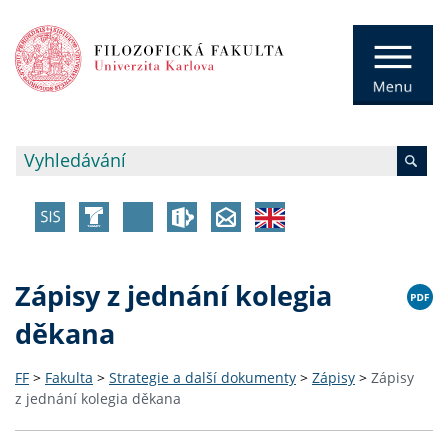
Zápisy z jednání kolegia
děkana
FF
>
Fakulta
>
Strategie a další dokumenty
>
Zápisy
>
Zápisy
z jednání kolegia děkana