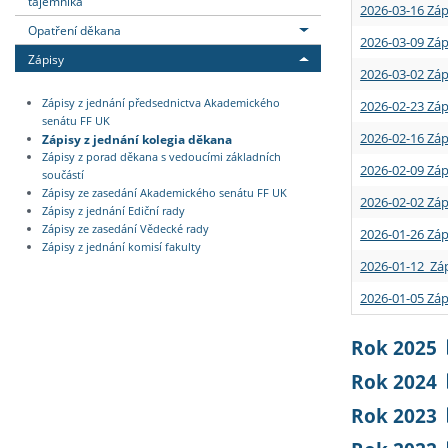
tajemníka
2026-03-16 Záp
Opatření děkana
2026-03-09 Záp
Zápisy
2026-03-02 Záp
Zápisy z jednání předsednictva Akademického
2026-02-23 Záp
senátu FF UK
2026-02-16 Záp
Zápisy z jednání kolegia děkana
Zápisy z porad děkana s vedoucími základních
2026-02-09 Záp
součástí
Zápisy ze zasedání Akademického senátu FF UK
2026-02-02 Záp
Zápisy z jednání Ediční rady
Zápisy ze zasedání Vědecké rady
2026-01-26 Záp
Zápisy z jednání komisí fakulty
2026-01-12 Záp
2026-01-05 Záp
Rok 2025
Rok 2024
Rok 2023