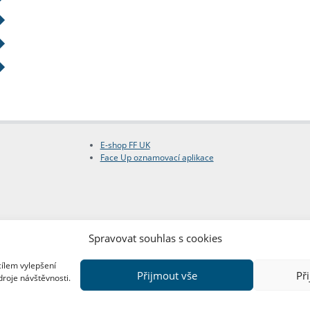
E-shop FF UK
Face Up oznamovací aplikace
Spravovat souhlas s cookies
cílem vylepšení
Přijmout vše
Př
droje návštěvnosti.
Copyright © FF UK 2026
Design:
Red Peppers