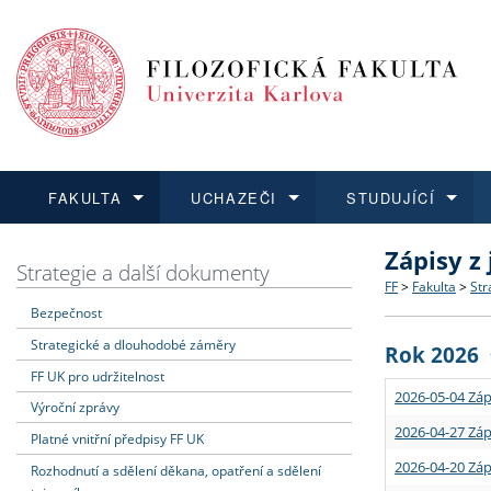
FAKULTA
UCHAZEČI
STUDUJÍCÍ
Zápisy z
FAKULTA
UCHAZEČI
STUDUJÍCÍ
VĚDA A VÝZKUM
ZAHRANIČÍ
Struktura a
Co studova
Bakalářsk
O vědě a 
Aktuální n
Strategie a další dokumenty
FF
>
Fakulta
>
Str
Bezpečnost
Dozvědět se více
Podat přihlášku
Dozvědět se více
Dozvědět se více
Dozvědět se více
Strategie 
Učitelské 
Doktorské
Akademické
Vyjíždějící
Strategické a dlouhodobé záměry
Rok 2026
Podpora a
Informace 
Rigorózní 
Granty a p
Přijíždějíc
FF UK pro udržitelnost
2026-05-04 Záp
Výroční zprávy
Absolventi
Vyjíždějíc
2026-04-27 Záp
Platné vnitřní předpisy FF UK
2026-04-20 Záp
Rozhodnutí a sdělení děkana, opatření a sdělení
Fakultní š