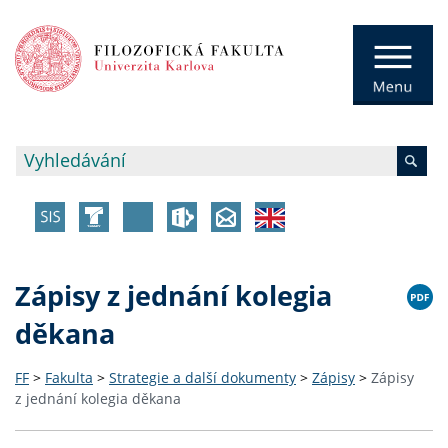
Zápisy z jednání kolegia
děkana
FF
>
Fakulta
>
Strategie a další dokumenty
>
Zápisy
>
Zápisy
z jednání kolegia děkana