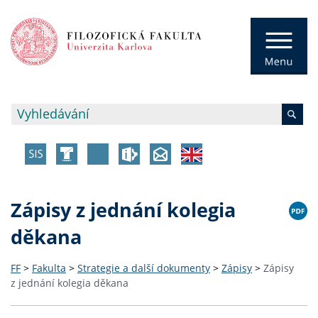
Zápisy z jednání kolegia
děkana
FF
>
Fakulta
>
Strategie a další dokumenty
>
Zápisy
>
Zápisy
z jednání kolegia děkana