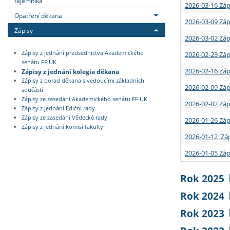
tajemníka
2026-03-16 Záp
Opatření děkana
2026-03-09 Záp
Zápisy
2026-03-02 Záp
Zápisy z jednání předsednictva Akademického
2026-02-23 Záp
senátu FF UK
2026-02-16 Záp
Zápisy z jednání kolegia děkana
Zápisy z porad děkana s vedoucími základních
2026-02-09 Záp
součástí
Zápisy ze zasedání Akademického senátu FF UK
2026-02-02 Záp
Zápisy z jednání Ediční rady
Zápisy ze zasedání Vědecké rady
2026-01-26 Záp
Zápisy z jednání komisí fakulty
2026-01-12 Záp
2026-01-05 Záp
Rok 2025
Rok 2024
Rok 2023