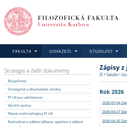
FAKULTA
UCHAZEČI
STUDUJÍCÍ
Zápisy z
FAKULTA
UCHAZEČI
STUDUJÍCÍ
VĚDA A VÝZKUM
ZAHRANIČÍ
Struktura a
Co studova
Bakalářsk
O vědě a 
Aktuální n
Strategie a další dokumenty
FF
>
Fakulta
>
Str
Bezpečnost
Dozvědět se více
Podat přihlášku
Dozvědět se více
Dozvědět se více
Dozvědět se více
Strategie 
Učitelské 
Doktorské
Akademické
Vyjíždějící
Strategické a dlouhodobé záměry
Rok 2026
Podpora a
Informace 
Rigorózní 
Granty a p
Přijíždějíc
FF UK pro udržitelnost
2026-05-04 Záp
Výroční zprávy
Absolventi
Vyjíždějíc
2026-04-27 Záp
Platné vnitřní předpisy FF UK
2026-04-20 Záp
Rozhodnutí a sdělení děkana, opatření a sdělení
Fakultní š