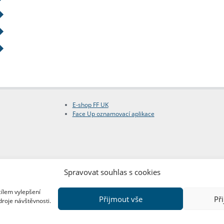
E-shop FF UK
Face Up oznamovací aplikace
Spravovat souhlas s cookies
cílem vylepšení
Přijmout vše
Př
droje návštěvnosti.
Copyright © FF UK 2026
Design:
Red Peppers