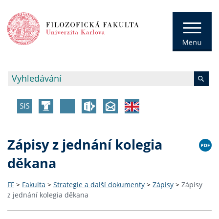
Zápisy z jednání kolegia
děkana
FF
>
Fakulta
>
Strategie a další dokumenty
>
Zápisy
>
Zápisy
z jednání kolegia děkana