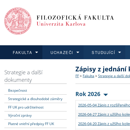
FAKULTA
UCHAZEČI
STUDUJÍCÍ
Zápisy z jednání
FAKULTA
UCHAZEČI
STUDUJÍCÍ
VĚDA A VÝZKUM
ZAHRANIČÍ
Struktura a historie
Co studovat a jak se přihlá
Bakalářské a magisterské
O vědě a výzkumu na FF
Aktuální nabídky a výběrov
Strategie a další
FF
>
Fakulta
>
Strategie a další d
dokumenty
Dozvědět se více
Podat přihlášku
Dozvědět se více
Dozvědět se více
Dozvědět se více
Strategie a další dokumen
Učitelské studijní program
Doktorské studium
Akademické kvalifikace
Vyjíždějící studenti
Bezpečnost
Rok 2026
Strategické a dlouhodobé záměry
Podpora a benefity pro z
Informace k průběhu přijím
Rigorózní řízení
Granty a projekty
Přijíždějící studenti
2026-05-04 Zápis z rozšířeného
FF UK pro udržitelnost
Absolventi fakulty
Vyjíždějící zaměstnanci
2026-04-27 Zápis z užšího kole
Výroční zprávy
2026-04-20 Zápis z užšího kole
Platné vnitřní předpisy FF UK
Fakultní školy FF UK