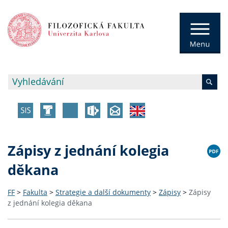
Zápisy z jednání kolegia
děkana
FF
>
Fakulta
>
Strategie a další dokumenty
>
Zápisy
>
Zápisy
z jednání kolegia děkana