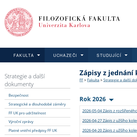
FAKULTA
UCHAZEČI
STUDUJÍCÍ
Zápisy z jednání
FAKULTA
UCHAZEČI
STUDUJÍCÍ
VĚDA A VÝZKUM
ZAHRANIČÍ
Struktura a historie
Co studovat a jak se přihlá
Bakalářské a magisterské
O vědě a výzkumu na FF
Aktuální nabídky a výběrov
Strategie a další
FF
>
Fakulta
>
Strategie a další d
dokumenty
Dozvědět se více
Podat přihlášku
Dozvědět se více
Dozvědět se více
Dozvědět se více
Strategie a další dokumen
Učitelské studijní program
Doktorské studium
Akademické kvalifikace
Vyjíždějící studenti
Bezpečnost
Rok 2026
Strategické a dlouhodobé záměry
Podpora a benefity pro z
Informace k průběhu přijím
Rigorózní řízení
Granty a projekty
Přijíždějící studenti
2026-05-04 Zápis z rozšířeného
FF UK pro udržitelnost
Absolventi fakulty
Vyjíždějící zaměstnanci
2026-04-27 Zápis z užšího kole
Výroční zprávy
2026-04-20 Zápis z užšího kole
Platné vnitřní předpisy FF UK
Fakultní školy FF UK