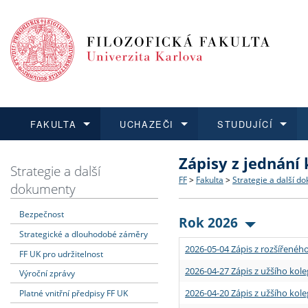
FAKULTA
UCHAZEČI
STUDUJÍCÍ
Zápisy z jednání
FAKULTA
UCHAZEČI
STUDUJÍCÍ
VĚDA A VÝZKUM
ZAHRANIČÍ
Struktura a historie
Co studovat a jak se přihlá
Bakalářské a magisterské
O vědě a výzkumu na FF
Aktuální nabídky a výběrov
Strategie a další
FF
>
Fakulta
>
Strategie a další d
dokumenty
Dozvědět se více
Podat přihlášku
Dozvědět se více
Dozvědět se více
Dozvědět se více
Strategie a další dokumen
Učitelské studijní program
Doktorské studium
Akademické kvalifikace
Vyjíždějící studenti
Bezpečnost
Rok 2026
Strategické a dlouhodobé záměry
Podpora a benefity pro z
Informace k průběhu přijím
Rigorózní řízení
Granty a projekty
Přijíždějící studenti
2026-05-04 Zápis z rozšířeného
FF UK pro udržitelnost
Absolventi fakulty
Vyjíždějící zaměstnanci
2026-04-27 Zápis z užšího kole
Výroční zprávy
2026-04-20 Zápis z užšího kole
Platné vnitřní předpisy FF UK
Fakultní školy FF UK