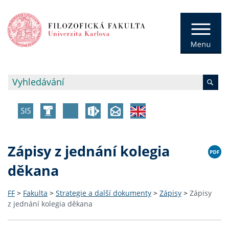
Zápisy z jednání kolegia
děkana
FF
>
Fakulta
>
Strategie a další dokumenty
>
Zápisy
>
Zápisy
z jednání kolegia děkana