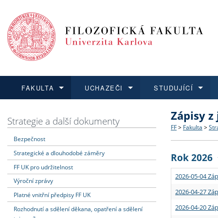
FAKULTA
UCHAZEČI
STUDUJÍCÍ
Zápisy z
FAKULTA
UCHAZEČI
STUDUJÍCÍ
VĚDA A VÝZKUM
ZAHRANIČÍ
Struktura a
Co studova
Bakalářsk
O vědě a 
Aktuální n
Strategie a další dokumenty
FF
>
Fakulta
>
Str
Bezpečnost
Dozvědět se více
Podat přihlášku
Dozvědět se více
Dozvědět se více
Dozvědět se více
Strategie 
Učitelské 
Doktorské
Akademické
Vyjíždějící
Strategické a dlouhodobé záměry
Rok 2026
Podpora a
Informace 
Rigorózní 
Granty a p
Přijíždějíc
FF UK pro udržitelnost
2026-05-04 Záp
Výroční zprávy
Absolventi
Vyjíždějíc
2026-04-27 Záp
Platné vnitřní předpisy FF UK
2026-04-20 Záp
Rozhodnutí a sdělení děkana, opatření a sdělení
Fakultní š