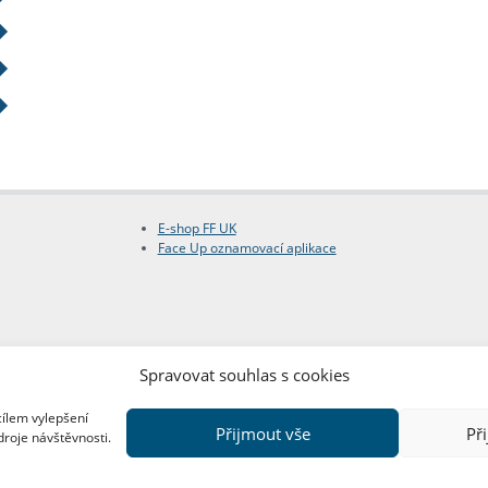
E-shop FF UK
Face Up oznamovací aplikace
Spravovat souhlas s cookies
cílem vylepšení
Přijmout vše
Př
droje návštěvnosti.
Copyright © FF UK 2026
Design:
Red Peppers