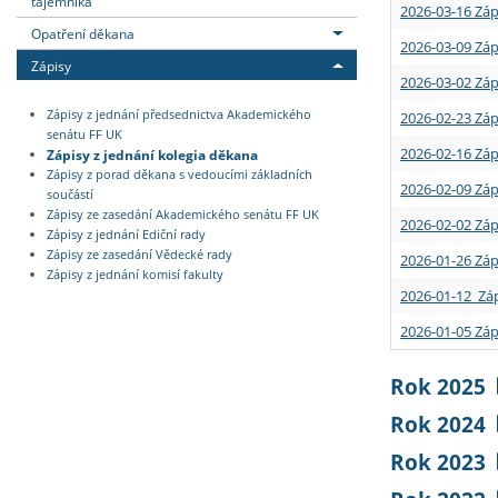
tajemníka
2026-03-16 Záp
Opatření děkana
2026-03-09 Záp
Zápisy
2026-03-02 Záp
Zápisy z jednání předsednictva Akademického
2026-02-23 Záp
senátu FF UK
2026-02-16 Záp
Zápisy z jednání kolegia děkana
Zápisy z porad děkana s vedoucími základních
2026-02-09 Záp
součástí
Zápisy ze zasedání Akademického senátu FF UK
2026-02-02 Záp
Zápisy z jednání Ediční rady
Zápisy ze zasedání Vědecké rady
2026-01-26 Záp
Zápisy z jednání komisí fakulty
2026-01-12 Záp
2026-01-05 Záp
Rok 2025
Rok 2024
Rok 2023