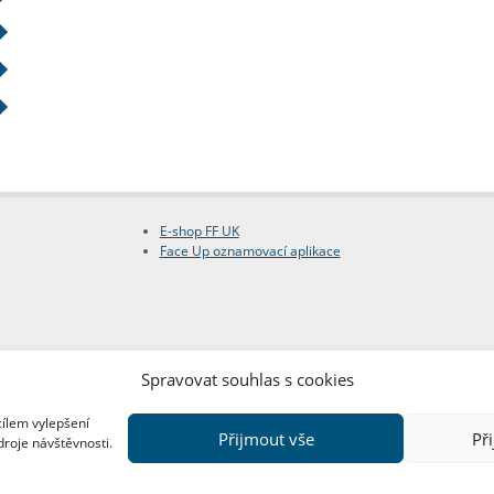
E-shop FF UK
Face Up oznamovací aplikace
Spravovat souhlas s cookies
cílem vylepšení
Přijmout vše
Př
droje návštěvnosti.
Copyright © FF UK 2026
Design:
Red Peppers