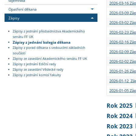
tajemníka
2026-03-16 Záp
Opatření děkana
2026-03-09 Záp
Zápisy
2026-03-02 Záp
Zápisy z jednání předsednictva Akademického
2026-02-23 Záp
senátu FF UK
2026-02-16 Záp
Zápisy z jednání kolegia děkana
Zápisy z porad děkana s vedoucími základních
2026-02-09 Záp
součástí
Zápisy ze zasedání Akademického senátu FF UK
2026-02-02 Záp
Zápisy z jednání Ediční rady
Zápisy ze zasedání Vědecké rady
2026-01-26 Záp
Zápisy z jednání komisí fakulty
2026-01-12 Záp
2026-01-05 Záp
Rok 2025
Rok 2024
Rok 2023