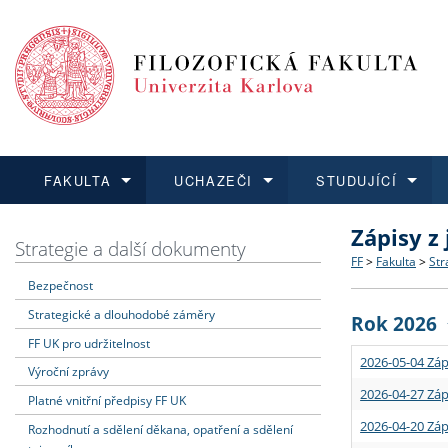
FAKULTA
UCHAZEČI
STUDUJÍCÍ
Zápisy z
FAKULTA
UCHAZEČI
STUDUJÍCÍ
VĚDA A VÝZKUM
ZAHRANIČÍ
Struktura a
Co studova
Bakalářsk
O vědě a 
Aktuální n
Strategie a další dokumenty
FF
>
Fakulta
>
Str
Bezpečnost
Dozvědět se více
Podat přihlášku
Dozvědět se více
Dozvědět se více
Dozvědět se více
Strategie 
Učitelské 
Doktorské
Akademické
Vyjíždějící
Strategické a dlouhodobé záměry
Rok 2026
Podpora a
Informace 
Rigorózní 
Granty a p
Přijíždějíc
FF UK pro udržitelnost
2026-05-04 Záp
Výroční zprávy
Absolventi
Vyjíždějíc
2026-04-27 Záp
Platné vnitřní předpisy FF UK
2026-04-20 Záp
Rozhodnutí a sdělení děkana, opatření a sdělení
Fakultní š